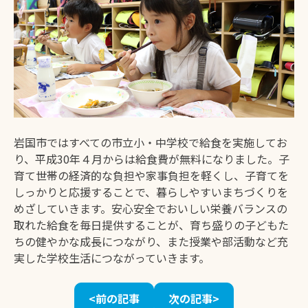
交通
歴史・文化
ふるさと納税
地域紹介
ファンクラブ
トップページ
岩国市ではすべての市立小・中学校で給食を実施してお
り、平成30年４月からは給食費が無料になりました。子
育て世帯の経済的な負担や家事負担を軽くし、子育てを
運営者情報
サイトポリシー
しっかりと応援することで、暮らしやすいまちづくりを
めざしていきます。安心安全でおいしい栄養バランスの
取れた給食を毎日提供することが、育ち盛りの子どもた
ちの健やかな成長につながり、また授業や部活動など充
実した学校生活につながっていきます。
<前の記事
次の記事>