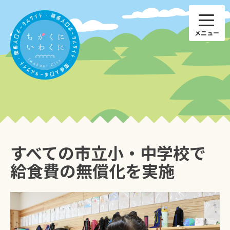
Skip
to
content
すべての市立小・中学校で
子育て
仕事
給食費の無償化を実施
ひと
特産品
住まい
国際交流