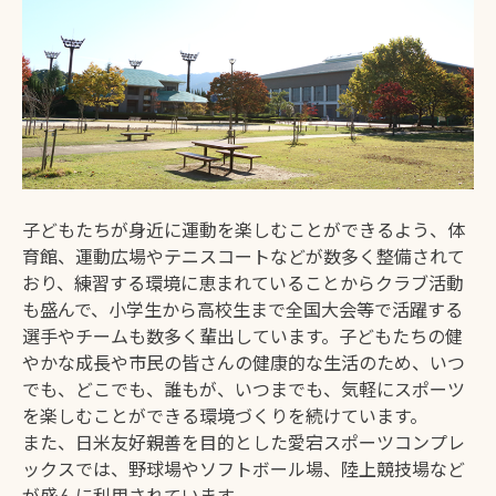
交通
歴史・文化
ふるさと納税
地域紹介
ファンクラブ
トップページ
子どもたちが身近に運動を楽しむことができるよう、体
育館、運動広場やテニスコートなどが数多く整備されて
おり、練習する環境に恵まれていることからクラブ活動
運営者情報
サイトポリシー
も盛んで、小学生から高校生まで全国大会等で活躍する
選手やチームも数多く輩出しています。子どもたちの健
やかな成長や市民の皆さんの健康的な生活のため、いつ
でも、どこでも、誰もが、いつまでも、気軽にスポーツ
を楽しむことができる環境づくりを続けています。
また、日米友好親善を目的とした愛宕スポーツコンプレ
ックスでは、野球場やソフトボール場、陸上競技場など
が盛んに利用されています。