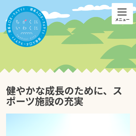
Skip
to
content
健やかな成長のために、ス
子育て
仕事
ポーツ施設の充実
ひと
特産品
住まい
国際交流