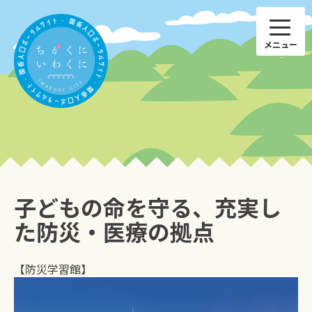
Skip
to
content
子どもの命を守る、充実し
子育て
仕事
た防災・医療の拠点
ひと
特産品
【防災学習館】
住まい
国際交流