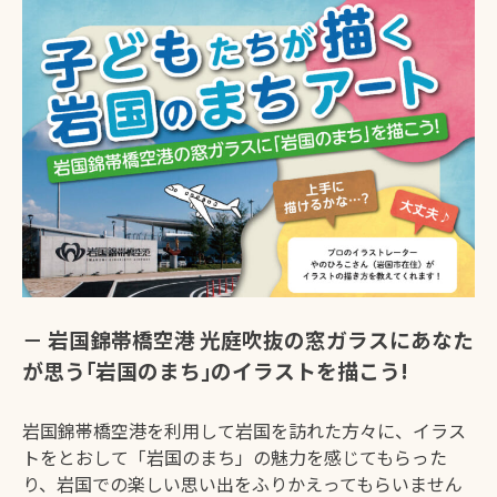
交通
歴史・文化
ふるさと納税
地域紹介
ファンクラブ
トップページ
運営者情報
サイトポリシー
－ 岩国錦帯橋空港 光庭吹抜の窓ガラスに
あなた
が思う｢岩国のまち｣のイラスト
を描こう!
岩国錦帯橋空港を利用して岩国を訪れた方々に、イラス
トをとおして「岩国のまち」の魅力を感じてもらった
り、岩国での楽しい思い出をふりかえってもらいません