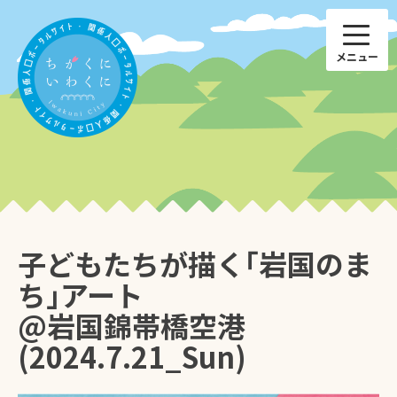
Skip
to
content
子どもたちが描く｢岩国のま
子育て
仕事
ち｣アート
@岩国錦帯橋空港
ひと
特産品
(2024.7.21_Sun)
住まい
国際交流