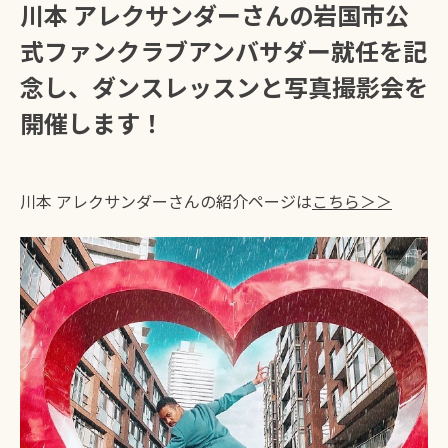
川本 アレクサンダーさんの岩国市公
交通
歴史・文化
式ファンクラブアンバサダー就任を記
念し、ダンスレッスンと写真撮影会を
ふるさと納税
地域紹介
開催します！
ファンクラブ
トップページ
川本 アレクサンダーさんの紹介ページは
こちら＞＞
運営者情報
サイトポリシー