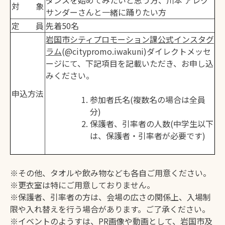
ダンスを始めてみたいと思う方、川本 アレク
対 象
サンダーさんと一緒に踊りたい方
定 員
先着50名
岩国市シティプロモーション課公式インスタグ
ラム
(@citypromo.iwakuni)ダイレクトメッセ
ージにて、下記項目を記載いただき、お申し込
みください。
申込方法
参加者氏名(複数名の場合は全員
分)
保護者、引率者の人数(中学生以下
は、保護者・引率者が必要です)
※その他、タオルや飲み物なども各自ご用意ください。
※更衣室は特にご用意しておりません。
※保護者、引率者の方は、会場の広さの関係上、入場制
限や入れ替えを行う場合があります。ご了承ください。
※イベントのようすは、PR画像や動画として、岩国市及