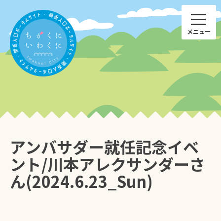
Skip
to
content
アンバサダー就任記念イベ
子育て
仕事
ント/川本アレクサンダーさ
ん(2024.6.23_Sun)
ひと
特産品
住まい
国際交流